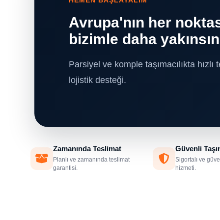
HEMEN BAŞLAYALIM
Avrupa'nın her noktas
bizimle daha yakınsın
Parsiyel ve komple taşımacılıkta hızlı t
lojistik desteği.
Zamanında Teslimat
Güvenli Taş
Planlı ve zamanında teslimat
Sigortalı ve güve
garantisi.
hizmeti.