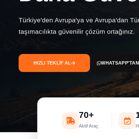
Türkiye'den Avrupa'ya ve Avrupa'dan Tür
taşımacılıkta güvenilir çözüm ortağınız.
HIZLI TEKLİF AL
WHATSAPP'TAN
70+
Aktif Araç
H