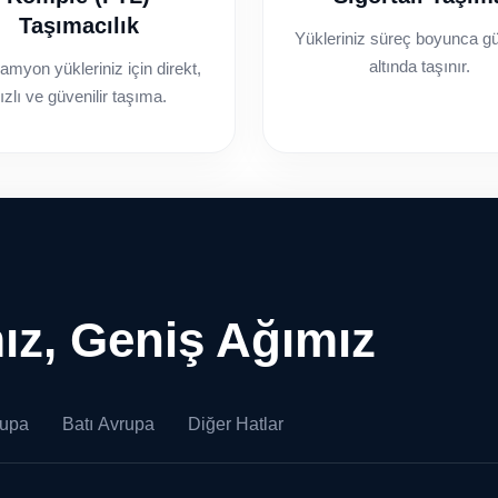
Taşımacılık
Yükleriniz süreç boyunca g
altında taşınır.
myon yükleriniz için direkt,
ızlı ve güvenilir taşıma.
ız, Geniş Ağımız
rupa
Batı Avrupa
Diğer Hatlar