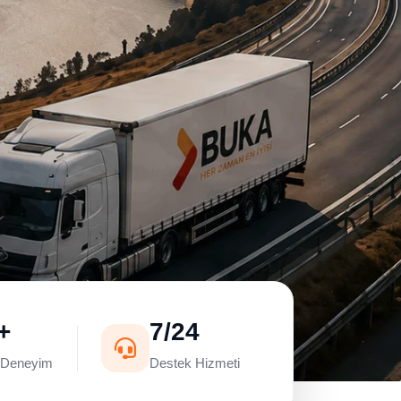
+
7/24
k Deneyim
Destek Hizmeti