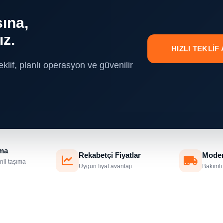
ına,
ız.
HIZLI TEKLİF
eklif, planlı operasyon ve güvenilir
ıma
Rekabetçi Fiyatlar
Moder
nli taşıma
Uygun fiyat avantajı.
Bakımlı 