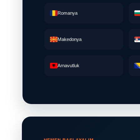
Romanya
Makedonya
Arnavutluk