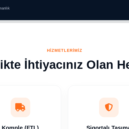
manlık
HİZMETLERİMİZ
tikte İhtiyacınız Olan H
Komple (FTL)
Sigortalı Taşım