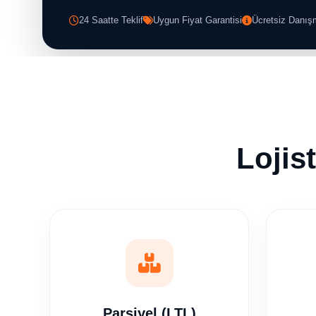
24 Saatte Teklif
Uygun Fiyat Garantisi
Ücretsiz Danış
Lojis
Parsiyel (LTL)