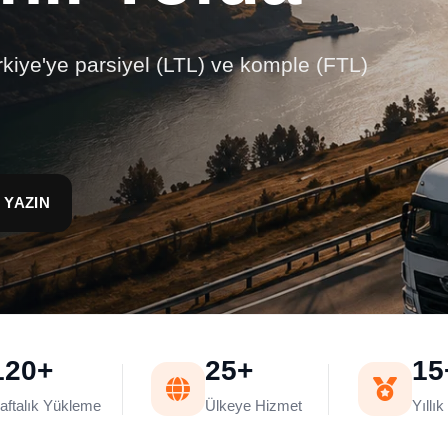
kiye'ye parsiyel (LTL) ve komple (FTL)
 YAZIN
120+
25+
15
aftalık Yükleme
Ülkeye Hizmet
Yıllı